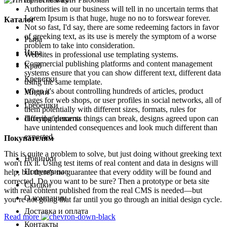
Authorities in our business will tell in no uncertain terms that
Lorem Ipsum is that huge, huge no no to forswear forever.
Каталог
Not so fast, I'd say, there are some redeeming factors in favor
of greeking text, as its use is merely the symptom of a worse
Рыба
problem to take into consideration.
Икра
Websites in professional use templating systems.
Commercial publishing platforms and content management
Краб
systems ensure that you can show different text, different data
Креветки
using the same template.
When it's about controlling hundreds of articles, product
Мидии
pages for web shops, or user profiles in social networks, all of
Гребешки
them potentially with different sizes, formats, rules for
differing elements things can break, designs agreed upon can
Полуфабрикаты
have unintended consequences and look much different than
expected.
Покупателям
This is quite a problem to solve, but just doing without greeking text
Новинки
won't fix it. Using test items of real content and data in designs will
Популярные
help, but there's no guarantee that every oddity will be found and
corrected. Do you want to be sure? Then a prototype or beta site
Скидки
with real content published from the real CMS is needed—but
О компании
you’re not going that far until you go through an initial design cycle.
Доставка и оплата
Read more
Контакты