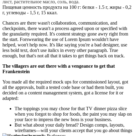
лист, растительное масло, соль, вода.
Пищевая ценность продукта на 100 г: белки - 1.5 г, жиры - 0,2
г, углеводы - 1,5 г, 15 ккал.
Chances are there wasn't collaboration, communication, and
checkpoints, there wasn't a process agreed upon or specified with
the granularity required. It's content strategy gone awry right from
the start. Forswearing the use of Lorem Ipsum wouldn't have
helped, won't help now. It's like saying you're a bad designer, use
less bold text, don't use italics in every other paragraph. True
enough, but that's not all that it takes to get things back on track.
The villagers are out there with a vengeance to get that
Frankenstein
You made all the required mock ups for commissioned layout, got
all the approvals, built a tested code base or had them built, you
decided on a content management system, got a license for it or
adapted:
The toppings you may chose for that TV dinner pizza slice
when you forgot to shop for foods, the paint you may slap on
your face to impress the new boss is your business.
But what about your daily bread? Design comps, layouts,
wireframes—will your clients accept that you go about things
the facile way?