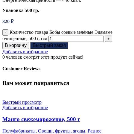
Энергетическая ценность — 446 ккал.
Упаковка 500 гр.
320
₽
Количество товара Бобы соевые зелёные Эдамаме
очищенные, 500 г, с/м
В корзину
Быстрый заказ
Добавить в избранное
0
человек смотрят этот продукт сейчас!
Customer Reviews
Вам может понравиться
Быстрый просмотр
Добавить в избранное
Манго свежемороженое, 500 г
Полуфабрикаты
,
Овощи, фрукты, ягоды
,
Разное