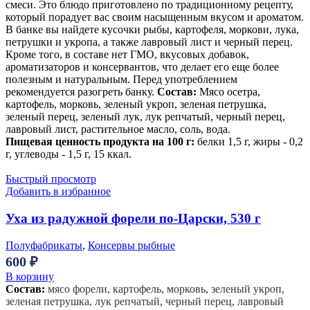
смеси. Это блюдо приготовлено по традиционному рецепту,
который порадует вас своим насыщенным вкусом и ароматом.
В банке вы найдете кусочки рыбы, картофеля, моркови, лука,
петрушки и укропа, а также лавровый лист и черный перец.
Кроме того, в составе нет ГМО, вкусовых добавок,
ароматизаторов и консервантов, что делает его еще более
полезным и натуральным. Перед употреблением
рекомендуется разогреть банку.
Состав:
Мясо осетра,
картофель, морковь, зеленый укроп, зеленая петрушка,
зеленый перец, зеленый лук, лук репчатый, черный перец,
лавровый лист, растительное масло, соль, вода.
Пищевая ценность продукта на 100 г:
белки 1,5 г, жиры - 0,2
г, углеводы - 1,5 г, 15 ккал.
Быстрый просмотр
Добавить в избранное
Уха из радужной форели по-Царски, 530 г
Полуфабрикаты
,
Консервы рыбные
600
₽
В корзину
Состав:
мясо форели, картофель, морковь, зеленый укроп,
зеленая петрушка, лук репчатый, черный перец, лавровый