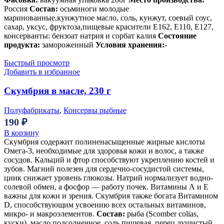
Россия
Состав:
осьминоги молодые
маринованные,кунжутное масло, соль, кунжут, соевый соус,
сахар, уксус, фруктоза,пищевые красители Е162, Е110, Е127,
консерванты: бензоат натрия и сорбат калия
Состояние
продукта:
замороженный
Условия хранения:-
Быстрый просмотр
Добавить в избранное
Скумбрия в масле, 230 г
Полуфабрикаты
,
Консервы рыбные
190
₽
В корзину
Скумбрия содержит полиненасыщенные жирные кислоты
Омега-3, необходимые для здоровья кожи и волос, а также
сосудов. Кальций и фтор способствуют укреплению костей и
зубов. Магний полезен для сердечно-сосудистой системы,
цинк снижает уровень глюкозы. Натрий нормализует водно-
солевой обмен, а фосфор — работу почек. Витамины А и Е
важны для кожи и зрения. Скумбрия также богата Витамином
D, способствующим усвоению всех остальных витаминов,
микро- и макроэлементов.
Состав:
рыба (Scomber colias,
куски), масло подсолнечное, соль пищевая, перец душистый.