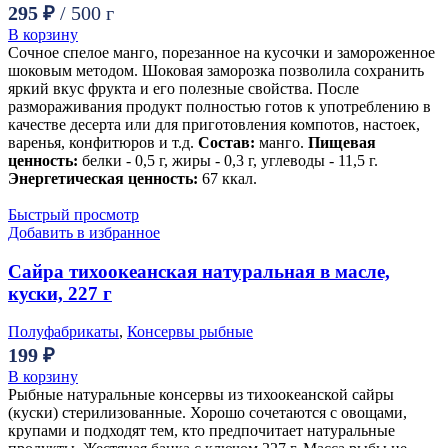
295
₽
/ 500 г
В корзину
Сочное спелое манго, порезанное на кусочки и замороженное
шоковым методом. Шоковая заморозка позволила сохранить
яркий вкус фрукта и его полезные свойства. После
размораживания продукт полностью готов к употреблению в
качестве десерта или для приготовления компотов, настоек,
варенья, конфитюров и т.д.
Состав:
манго.
Пищевая
ценность:
белки - 0,5 г, жиры - 0,3 г, углеводы - 11,5 г.
Энергетическая ценность:
67 ккал.
Быстрый просмотр
Добавить в избранное
Сайра тихоокеанская натуральная в масле,
куски, 227 г
Полуфабрикаты
,
Консервы рыбные
199
₽
В корзину
Рыбные натуральные консервы из тихоокеанской сайры
(куски) стерилизованные. Хорошо сочетаются с овощами,
крупами и подходят тем, кто предпочитает натуральные