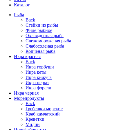
Каталог
Рыба
Back
Стейки из рыбы
Филе рыбное
Охлажденная рыба
Свежемороженая рыба
Слабосоленая рыба
Копченая рыба
Икра красная
Back
Икра горбуши
Икра кеты
Икра кижуча
Икра нерки
Икра форели
Икра черная
Морепродукты
Back
Гребешки морские
Краб камчатский
Креветки
Мидии
Полуфабрикаты