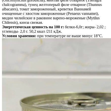
(Oncorhynchus gorbuscha), минтай филе отварное (Theragra
chalcogramma), тунец желтоперый филе отварное (Thunnus
albacares), томат замороженный, креветки Ваннамей
очищенные с хвостом замороженные (Penaeus vannamei),
мидии чилийские в раковине варено-мороженые (Mytilus
Chilensis), кинза свежая.
Энергетическая ценность на 100 г:
белки-6,0г; жиры- 2,02 ;
углеводы- 2,0 г. 50,2 ккал /211 кДж.
Условия хранения:
при температуре не выше минус 18°С.