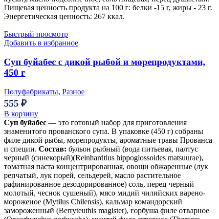
Пищевая ценность продукта на 100 г: белки -15 г, жиры - 23 г.
Энергетическая ценность: 267 ккал.
Быстрый просмотр
Добавить в избранное
Суп буйабес с дикой рыбой и морепродуктами,
450 г
Полуфабрикаты
,
Разное
555
₽
В корзину
Суп буйабес
— это готовый набор для приготовления
знаменитого прованского супа. В упаковке (450 г) собраны
филе дикой рыбы, морепродукты, ароматные травы Прованса
и специи.
Состав:
бульон рыбный (вода питьевая, палтус
черный (синекорый)(Reinhardtius hippoglossoides matsuurae),
томатная паста концентрированная, овощи обжаренные (лук
репчатый, лук порей, сельдерей, масло растительное
рафинированное дезодорированное) соль, перец черный
молотый, чеснок сушеный), мясо мидий чилийских варено-
мороженое (Mytilus Chilensis), кальмар командорский
замороженный (Berryteuthis magister), горбуша филе отварное