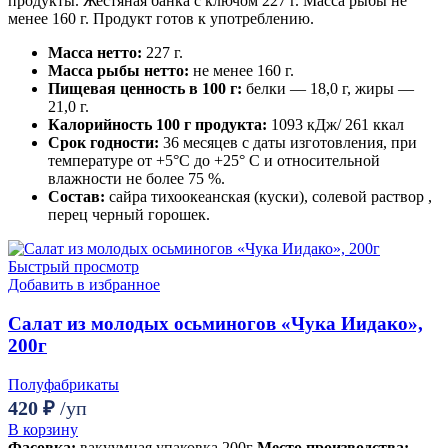
продукты. Жестяная банка с ключом 227 г. Масса рыбы не
менее 160 г. Продукт готов к употреблению.
Масса нетто:
227 г.
Масса рыбы нетто:
не менее 160 г.
Пищевая ценность в 100 г:
белки — 18,0 г, жиры —
21,0 г.
Калорийность 100 г продукта:
1093 кДж/ 261 ккал
Срок годности:
36 месяцев с даты изготовления, при
температуре от +5°С до +25° С и относительной
влажности не более 75 %.
Состав:
сайра тихоокеанская (куски), солевой раствор ,
перец черный горошек.
Быстрый просмотр
Добавить в избранное
Салат из молодых осьминогов «Чука Иидако»,
200г
Полуфабрикаты
420
₽
/уп
В корзину
Фасовка:
вакуумная упаковка 200г
Место производства: