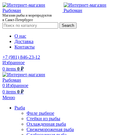
Магазин рыбы и морепродуктов
в Санкт-Петербурге
Search
О нас
Доставка
Контакты
+7 (981) 846-23-12
Избранное
0
items
0
₽
0
Избранное
0
items
0
₽
Меню
Рыба
Филе рыбное
Стейки из рыбы
Охлажденная рыба
Свежемороженая рыба
Слабосоленая рыба