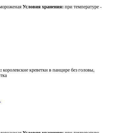
мороженая
Условия хранения:
при температуре -
:
королевские креветки в панцире без головы,
ботка
г
мороженая
Условия хранения:
при температуре –