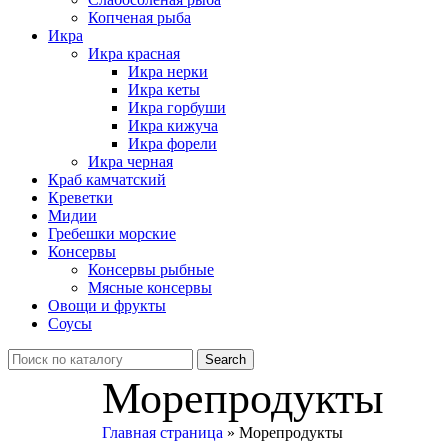
Копченая рыба
Икра
Икра красная
Икра нерки
Икра кеты
Икра горбуши
Икра кижуча
Икра форели
Икра черная
Краб камчатский
Креветки
Мидии
Гребешки морские
Консервы
Консервы рыбные
Мясные консервы
Овощи и фрукты
Соусы
Search
Морепродукты
Главная страница
»
Морепродукты