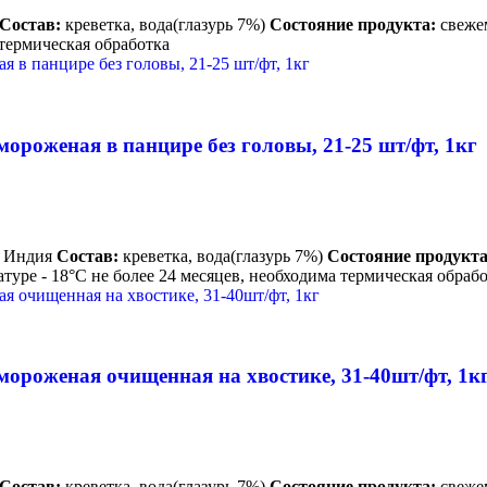
Состав:
креветка, вода(глазурь 7%)
Состояние продукта:
свеже
термическая обработка
ороженая в панцире без головы, 21-25 шт/фт, 1кг
Индия
Состав:
креветка, вода(глазурь 7%)
Состояние продукта
туре - 18°С не более 24 месяцев, необходима термическая обра
мороженая очищенная на хвостике, 31-40шт/фт, 1к
Состав:
креветка, вода(глазурь 7%)
Состояние продукта:
свеже