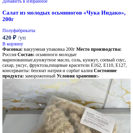
Добавить в избранное
Салат из молодых осьминогов «Чука Иидако»,
200г
Полуфабрикаты
420
₽
/уп
В корзину
Фасовка:
вакуумная упаковка 200г
Место производства:
Россия
Состав:
осьминоги молодые
маринованные,кунжутное масло, соль, кунжут, соевый соус,
сахар, уксус, фруктоза,пищевые красители Е162, Е110, Е127,
консерванты: бензоат натрия и сорбат калия
Состояние
продукта:
замороженный
Условия хранения:-