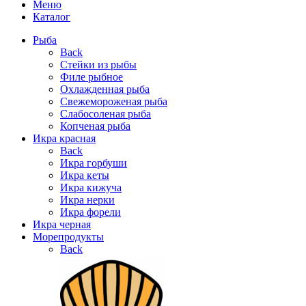
Меню
Каталог
Рыба
Back
Стейки из рыбы
Филе рыбное
Охлажденная рыба
Свежемороженая рыба
Слабосоленая рыба
Копченая рыба
Икра красная
Back
Икра горбуши
Икра кеты
Икра кижуча
Икра нерки
Икра форели
Икра черная
Морепродукты
Back