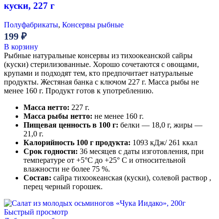
куски, 227 г
Полуфабрикаты
,
Консервы рыбные
199
₽
В корзину
Рыбные натуральные консервы из тихоокеанской сайры
(куски) стерилизованные. Хорошо сочетаются с овощами,
крупами и подходят тем, кто предпочитает натуральные
продукты. Жестяная банка с ключом 227 г. Масса рыбы не
менее 160 г. Продукт готов к употреблению.
Масса нетто:
227 г.
Масса рыбы нетто:
не менее 160 г.
Пищевая ценность в 100 г:
белки — 18,0 г, жиры —
21,0 г.
Калорийность 100 г продукта:
1093 кДж/ 261 ккал
Срок годности:
36 месяцев с даты изготовления, при
температуре от +5°С до +25° С и относительной
влажности не более 75 %.
Состав:
сайра тихоокеанская (куски), солевой раствор ,
перец черный горошек.
Быстрый просмотр