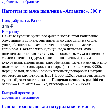
Добавить в избранное
Наггетсы из мяса цыпленка «Атлантис», 500 г
Полуфабрикаты
,
Разное
245
₽
В корзину
Нежные кусочки куриного филе в золотистой панировке.
Хрустящие и сочные, они аппетитно смотрятся на столе,
употребляются как самостоятельная закуска и вместе с
гарниром.
Состав:
мясо курицы, вода питьевая, мука:
пшеничная, рисовая, кукурузная, гороховая; мука из твердых
сортов пшеницы (дурум), глютен пшеничный, крахмал:
кукурузный, пшеничный, картофельный; крупа манная, масло
подсолнечное, соль, ароматизаторы (антиокислитель Е300),
перец: белый, черный; разрыхлитель гидрокарбонат натрия,
регуляторы кислотности: E331, E500, Е262; сельдерей, лимон
сушеный, экстракт дрожжей.
Пищевая ценность (на 100 г):
белки — 13 г, жиры — 15 г, углеводы - 16 г, 250 ккал.
Быстрый просмотр
Добавить в избранное
Сайра тихоокеанская натуральная в масле,