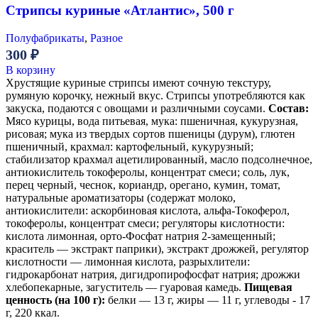
Стрипсы куриные «Атлантис», 500 г
Полуфабрикаты
,
Разное
300
₽
В корзину
Хрустящие куриные стрипсы имеют сочную текстуру,
румяную корочку, нежный вкус. Стрипсы употребляются как
закуска, подаются с овощами и различными соусами.
Состав:
Мясо курицы, вода питьевая, мука: пшеничная, кукурузная,
рисовая; мука из твердых сортов пшеницы (дурум), глютен
пшеничный, крахмал: картофельный, кукурузный;
стабилизатор крахмал ацетилированный, масло подсолнечное,
антиокислитель токоферолы, концентрат смеси; соль, лук,
перец черный, чеснок, кориандр, орегано, кумин, томат,
натуральные ароматизаторы (содержат молоко,
антиокислители: аскорбиновая кислота, альфа-Токоферол,
токоферолы, концентрат смеси; регуляторы кислотности:
кислота лимонная, орто-Фосфат натрия 2-замещенный;
краситель — экстракт паприки), экстракт дрожжей, регулятор
кислотности — лимонная кислота, разрыхлители:
гидрокарбонат натрия, дигидропирофосфат натрия; дрожжи
хлебопекарные, загуститель — гуаровая камедь.
Пищевая
ценность (на 100 г):
белки — 13 г, жиры — 11 г, углеводы - 17
г, 220 ккал.