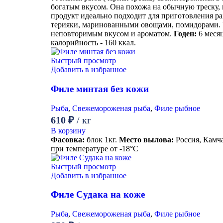
богатым вкусом. Она похожа на обычную треску,
продукт идеально подходит для приготовления раз
терияки, маринованными овощами, помидорами. Ч
неповторимым вкусом и ароматом.
Годен:
6 меся
калорийность - 160 ккал.
Быстрый просмотр
Добавить в избранное
Филе минтая без кожи
Рыба
,
Свежемороженая рыба
,
Филе рыбное
610
₽
/ кг
В корзину
Фасовка:
блок 1кг.
Место вылова:
Россия, Камч
при температуре от -18°С
Быстрый просмотр
Добавить в избранное
Филе Судака на коже
Рыба
,
Свежемороженая рыба
,
Филе рыбное