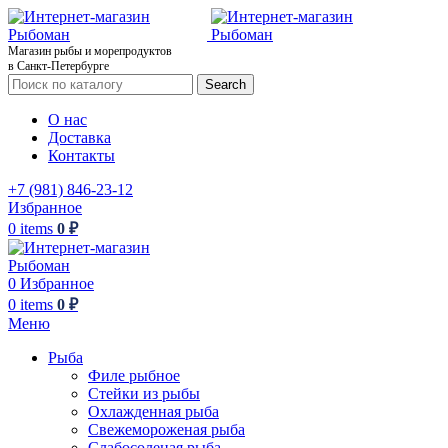
Магазин рыбы и морепродуктов
в Санкт-Петербурге
Search
О нас
Доставка
Контакты
+7 (981) 846-23-12
Избранное
0
items
0
₽
0
Избранное
0
items
0
₽
Меню
Рыба
Филе рыбное
Стейки из рыбы
Охлажденная рыба
Свежемороженая рыба
Слабосоленая рыба