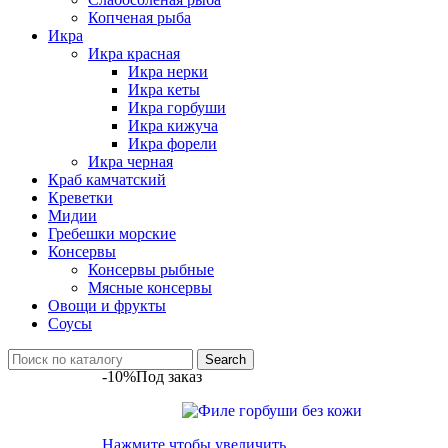
Копченая рыба
Икра
Икра красная
Икра нерки
Икра кеты
Икра горбуши
Икра кижуча
Икра форели
Икра черная
Краб камчатский
Креветки
Мидии
Гребешки морские
Консервы
Консервы рыбные
Мясные консервы
Овощи и фрукты
Соусы
Search
-10%
Под заказ
Нажмите чтобы увеличить