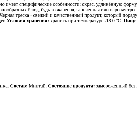
 но имеет специфические особенности: окрас, удлинённую форм
нообразных блюд, будь то жареная, запеченная или вареная трес
ерная треска - свежий и качественный продукт, который порад
цев
Условия хранения:
хранить при температуре -18.0 °С.
Пищев
атка.
Состав:
Минтай.
Состояние продукта:
замороженный без 