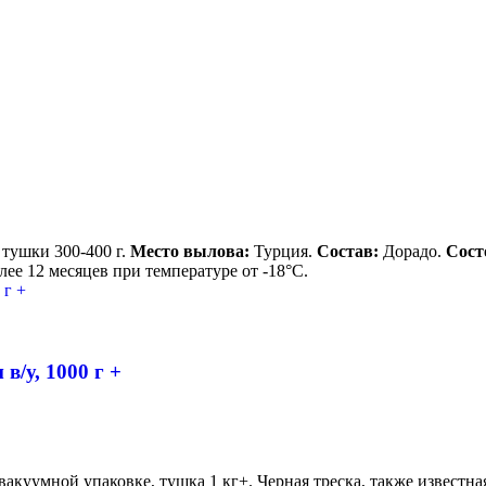
й тушки 300-400 г.
Место вылова:
Турция.
Состав:
Дорадо.
Сост
лее 12 месяцев при температуре от -18°С.
в/у, 1000 г +
вакуумной упаковке, тушка 1 кг+. Черная треска, также известн