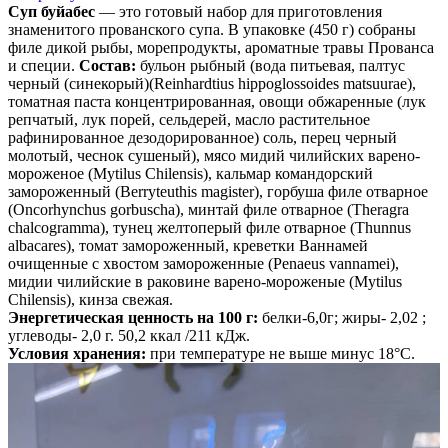
Суп буйабес
— это готовый набор для приготовления
знаменитого прованского супа. В упаковке (450 г) собраны
филе дикой рыбы, морепродукты, ароматные травы Прованса
и специи.
Состав:
бульон рыбный (вода питьевая, палтус
черный (синекорый)(Reinhardtius hippoglossoides matsuurae),
томатная паста концентрированная, овощи обжаренные (лук
репчатый, лук порей, сельдерей, масло растительное
рафинированное дезодорированное) соль, перец черный
молотый, чеснок сушеный), мясо мидий чилийских варено-
мороженое (Mytilus Chilensis), кальмар командорский
замороженный (Berryteuthis magister), горбуша филе отварное
(Oncorhynchus gorbuscha), минтай филе отварное (Theragra
chalcogramma), тунец желтоперый филе отварное (Thunnus
albacares), томат замороженный, креветки Ваннамей
очищенные с хвостом замороженные (Penaeus vannamei),
мидии чилийские в раковине варено-мороженые (Mytilus
Chilensis), кинза свежая.
Энергетическая ценность на 100 г:
белки-6,0г; жиры- 2,02 ;
углеводы- 2,0 г. 50,2 ккал /211 кДж.
Условия хранения:
при температуре не выше минус 18°С.