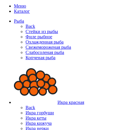
Меню
Каталог
Рыба
Back
Стейки из рыбы
Филе рыбное
Охлажденная рыба
Свежемороженая рыба
Слабосоленая рыба
Копченая рыба
Икра красная
Back
Икра горбуши
Икра кеты
Икра кижуча
Икра нерки