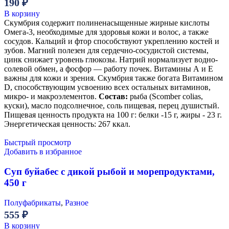
190
₽
В корзину
Скумбрия содержит полиненасыщенные жирные кислоты
Омега-3, необходимые для здоровья кожи и волос, а также
сосудов. Кальций и фтор способствуют укреплению костей и
зубов. Магний полезен для сердечно-сосудистой системы,
цинк снижает уровень глюкозы. Натрий нормализует водно-
солевой обмен, а фосфор — работу почек. Витамины А и Е
важны для кожи и зрения. Скумбрия также богата Витамином
D, способствующим усвоению всех остальных витаминов,
микро- и макроэлементов.
Состав:
рыба (Scomber colias,
куски), масло подсолнечное, соль пищевая, перец душистый.
Пищевая ценность продукта на 100 г: белки -15 г, жиры - 23 г.
Энергетическая ценность: 267 ккал.
Быстрый просмотр
Добавить в избранное
Суп буйабес с дикой рыбой и морепродуктами,
450 г
Полуфабрикаты
,
Разное
555
₽
В корзину