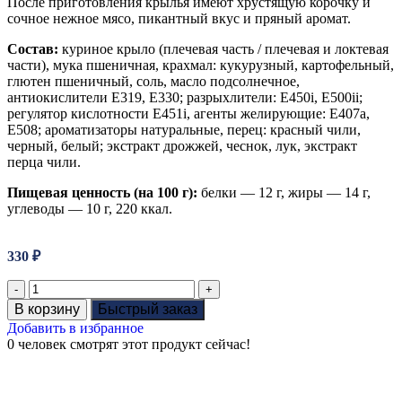
После приготовления крылья имеют хрустящую корочку и
сочное нежное мясо, пикантный вкус и пряный аромат.
Состав:
куриное крыло (плечевая часть / плечевая и локтевая
части), мука пшеничная, крахмал: кукурузный, картофельный,
глютен пшеничный, соль, масло подсолнечное,
антиокислители Е319, Е330; разрыхлители: Е450i, E500ii;
регулятор кислотности Е451i, агенты желирующие: Е407а,
Е508; ароматизаторы натуральные, перец: красный чили,
черный, белый; экстракт дрожжей, чеснок, лук, экстракт
перца чили.
Пищевая ценность (на 100 г):
белки — 12 г, жиры — 14 г,
углеводы — 10 г, 220 ккал.
330
₽
В корзину
Быстрый заказ
Добавить в избранное
0
человек смотрят этот продукт сейчас!