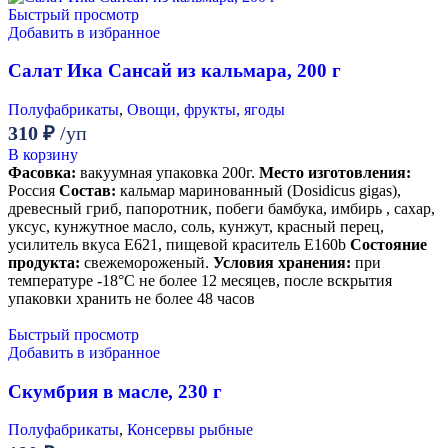
Быстрый просмотр
Добавить в избранное
Салат Ика Сансай из кальмара, 200 г
Полуфабрикаты
,
Овощи, фрукты, ягоды
310
₽
/уп
В корзину
Фасовка:
вакуумная упаковка 200г.
Место изготовления:
Россия
Состав:
кальмар маринованный (Dosidicus gigas),
древесный гриб, папоротник, побеги бамбука, имбирь , сахар,
уксус, кунжутное масло, соль, кунжут, красный перец,
усилитель вкуса Е621, пищевой краситель Е160b
Состояние
продукта:
свежемороженый.
Условия хранения:
при
температуре -18°С не более 12 месяцев, после вскрытия
упаковки хранить не более 48 часов
Быстрый просмотр
Добавить в избранное
Скумбрия в масле, 230 г
Полуфабрикаты
,
Консервы рыбные