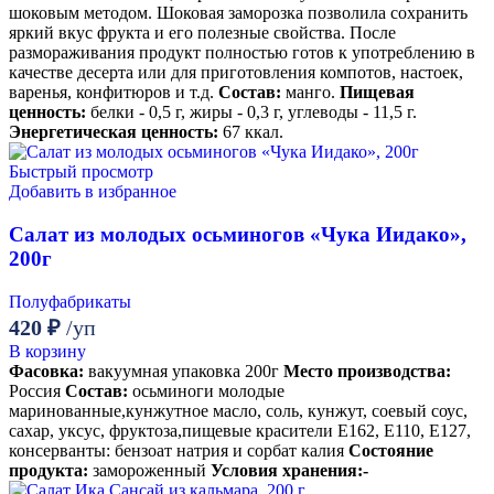
шоковым методом. Шоковая заморозка позволила сохранить
яркий вкус фрукта и его полезные свойства. После
размораживания продукт полностью готов к употреблению в
качестве десерта или для приготовления компотов, настоек,
варенья, конфитюров и т.д.
Состав:
манго.
Пищевая
ценность:
белки - 0,5 г, жиры - 0,3 г, углеводы - 11,5 г.
Энергетическая ценность:
67 ккал.
Быстрый просмотр
Добавить в избранное
Салат из молодых осьминогов «Чука Иидако»,
200г
Полуфабрикаты
420
₽
/уп
В корзину
Фасовка:
вакуумная упаковка 200г
Место производства:
Россия
Состав:
осьминоги молодые
маринованные,кунжутное масло, соль, кунжут, соевый соус,
сахар, уксус, фруктоза,пищевые красители Е162, Е110, Е127,
консерванты: бензоат натрия и сорбат калия
Состояние
продукта:
замороженный
Условия хранения:-