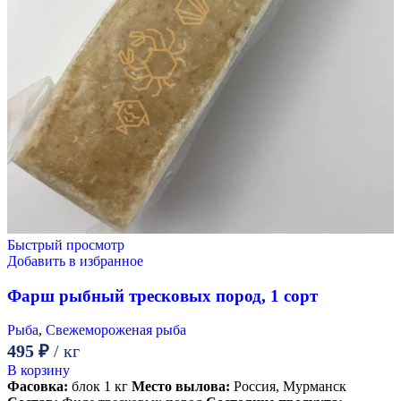
Быстрый просмотр
Добавить в избранное
Фарш рыбный тресковых пород, 1 сорт
Рыба
,
Свежемороженая рыба
495
₽
/ кг
В корзину
Фасовка:
блок 1 кг
Место вылова:
Россия, Мурманск