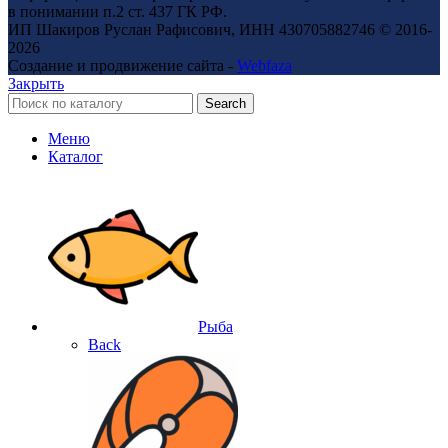
в понимании п.2 ст. 437 ГК РФ.
ИП Шакиров Руслан Рафисович, ИНН 430705882746 © 2016-
2026
Создание и продвижение сайта -
Webfaza
Закрыть
Search
Меню
Каталог
Рыба
Back