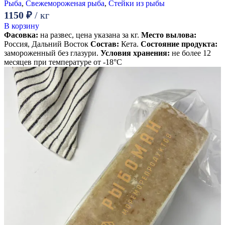
Рыба
,
Свежемороженая рыба
,
Стейки из рыбы
1150
₽
/ кг
В корзину
Фасовка:
на развес, цена указана за кг.
Место вылова:
Россия, Дальний Восток
Состав:
Кета.
Состояние продукта:
замороженный без глазури.
Условия хранения:
не более 12
месяцев при температуре от -18°С