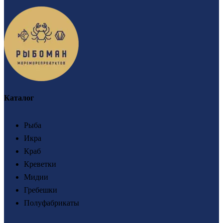
Каталог
Рыба
Икра
Краб
Креветки
Мидии
Гребешки
Полуфабрикаты